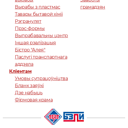
Вырабы з пластмас
грамадзян
Тавары бытавой хіміі
Рэгранулят
Прэс-формы
Выпрабавальны цэнтр
Іншая рэалізацыя
Бістро "Алея"
Паслугі транспартнага
аддзела
Кліентам
Умовы супрацоўніцтва
Бланк заяўкі
Дзе набыць
Фірмовая крама