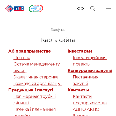
Галоўная
Карта сайта
Аб прадпрыемстве
Iнвестарам
Пра нас
Інвестыцыйныя
Сістэма менеджменту
праекты
якасці
Конкурсныя закупкі
Экалагічная старонка
Пастаянныя
Грамадскія арганізацыі
закупкі
Прадукцыя і паслугі
Кантакты
Палімерныя трубы і
Кантакты
фітынгі
прадпрыемства
Плёнка і плёначныя
АДНО АКНО
вырабы
Звароты